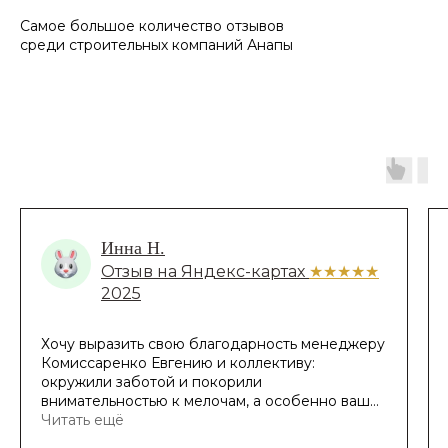
Самое большое количество отзывов
среди строительных компаний Анапы
Александр Магдич
Отзыв на Яндекс-картах
★★★★★
2025
Делал ремонт в ЖК "Аванта"! Долго искал
компанию, пересмотрел кучу роликов и
презентаций компаний. Остановился на
Neapol! Делал по удаленке! Все сделано
качественно и добросовестно! Особую
Читать ещё
благодарность хочу выразить куратору