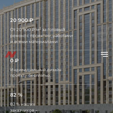
20 900 ₽
2
От 20 900 ₽/м
за готовый
ремонт с проектом, работами
и всеми материалами
0 ₽
Индивидуальный дизайн-
проект – бесплатно.
82 %
82 % наших
заказчиков –